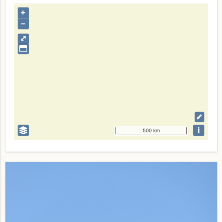
+
–
⤢
i
500 km