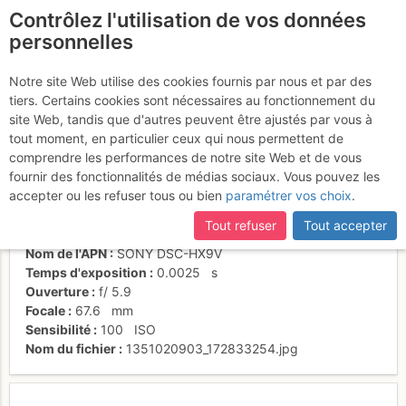
Contrôlez l'utilisation de vos données
fr
personnelles
Suite à une récente et importante mise à jour du site,
si
Méditation
certaines pages ne sont plus accessibles, manquantes ou
Notre site Web utilise des cookies fournis par nous et par des
incomplètes, déconnectez-vous puis reconnectez-vous à votre
tiers. Certains cookies sont nécessaires au fonctionnement du
compte sur le site.
site Web, tandis que d'autres peuvent être ajustés par vous à
tout moment, en particulier ceux qui nous permettent de
Activités
comprendre les performances de notre site Web et de vous
fournir des fonctionnalités de médias sociaux. Vous pouvez les
Date/heure
21 oct. 2012 12:01
accepter ou les refuser tous ou bien
paramétrer vos choix
.
Contributeur
Patrick Perrin
Type d'image (licence)
individuel (CC by-nc-nd)
Tout refuser
Tout accepter
Catégories
faune
Nom de l'APN
SONY DSC-HX9V
Temps d'exposition
0.0025
s
Ouverture
f/
5.9
Focale
67.6
mm
Sensibilité
100
ISO
Nom du fichier
1351020903_172833254.jpg