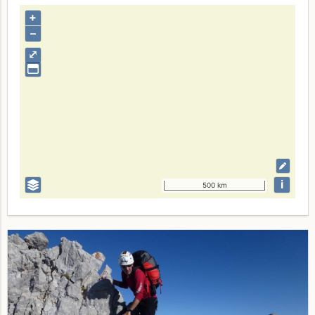
+
–
⤢
i
500 km