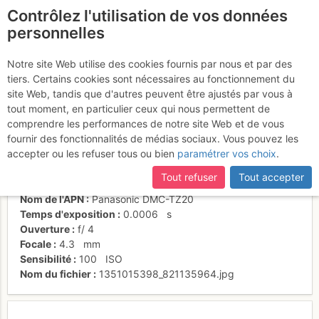
Contrôlez l'utilisation de vos données
fr
personnelles
Arête des Bouquetins
Notre site Web utilise des cookies fournis par nous et par des
tiers. Certains cookies sont nécessaires au fonctionnement du
site Web, tandis que d'autres peuvent être ajustés par vous à
tout moment, en particulier ceux qui nous permettent de
Activités
comprendre les performances de notre site Web et de vous
fournir des fonctionnalités de médias sociaux. Vous pouvez les
Date/heure
23 oct. 2012 11:17
accepter ou les refuser tous ou bien
paramétrer vos choix
.
Contributeur
Fabrice Brun
Type d'image (licence)
individuel (CC by-nc-nd)
Tout refuser
Tout accepter
Catégories
action
Nom de l'APN
Panasonic DMC-TZ20
Temps d'exposition
0.0006
s
Ouverture
f/
4
Focale
4.3
mm
Sensibilité
100
ISO
Nom du fichier
1351015398_821135964.jpg