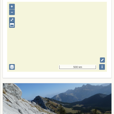
+
–
⤢
i
500 km