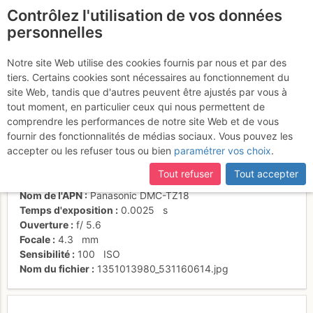
Contrôlez l'utilisation de vos données
fr
personnelles
Le 1er câble
Notre site Web utilise des cookies fournis par nous et par des
tiers. Certains cookies sont nécessaires au fonctionnement du
site Web, tandis que d'autres peuvent être ajustés par vous à
tout moment, en particulier ceux qui nous permettent de
Activités
comprendre les performances de notre site Web et de vous
fournir des fonctionnalités de médias sociaux. Vous pouvez les
Date/heure
23 oct. 2012 11:35
accepter ou les refuser tous ou bien
paramétrer vos choix
.
Contributeur
Kador
Type d'image (licence)
collaboratif (CC by-sa)
Tout refuser
Tout accepter
Catégories
détail
Nom de l'APN
Panasonic DMC-TZ18
Temps d'exposition
0.0025
s
Ouverture
f/
5.6
Focale
4.3
mm
Sensibilité
100
ISO
Nom du fichier
1351013980_531160614.jpg