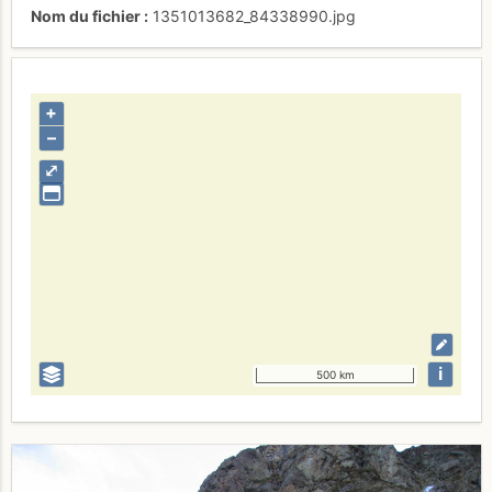
Nom du fichier
1351013682_84338990.jpg
+
–
⤢
i
500 km