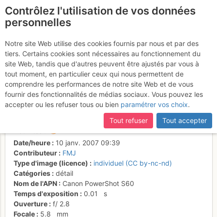
Contrôlez l'utilisation de vos données
fr
personnelles
Suite à une récente et importante mise à jour du site,
si
La Maréchaussée vous
certaines pages ne sont plus accessibles, manquantes ou
Notre site Web utilise des cookies fournis par nous et par des
incomplètes, déconnectez-vous puis reconnectez-vous à votre
tiers. Certains cookies sont nécessaires au fonctionnement du
surveille ? Non c'est le
compte sur le site.
site Web, tandis que d'autres peuvent être ajustés par vous à
service de secours
tout moment, en particulier ceux qui nous permettent de
comprendre les performances de notre site Web et de vous
express au pied des voies !
fournir des fonctionnalités de médias sociaux. Vous pouvez les
accepter ou les refuser tous ou bien
paramétrer vos choix
.
Tout refuser
Tout accepter
Activités
Date/heure
10 janv. 2007 09:39
Contributeur
FMJ
Type d'image (licence)
individuel (CC by-nc-nd)
Catégories
détail
Nom de l'APN
Canon PowerShot S60
Temps d'exposition
0.01
s
Ouverture
f/
2.8
Focale
5.8
mm