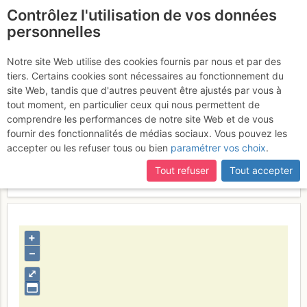
Contrôlez l'utilisation de vos données
fr
personnelles
Ça par ici
Notre site Web utilise des cookies fournis par nous et par des
tiers. Certains cookies sont nécessaires au fonctionnement du
site Web, tandis que d'autres peuvent être ajustés par vous à
tout moment, en particulier ceux qui nous permettent de
Activités
comprendre les performances de notre site Web et de vous
fournir des fonctionnalités de médias sociaux. Vous pouvez les
Contributeur
piolet15
accepter ou les refuser tous ou bien
paramétrer vos choix
.
Type d'image (licence)
individuel (CC by-nc-nd)
Catégories
paysages
Tout refuser
Tout accepter
Nom du fichier
1351006514_428715633.jpg
+
–
⤢