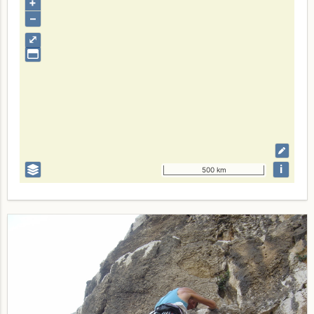
+
–
⤢
i
500 km