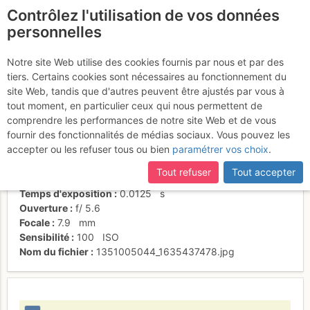
Contrôlez l'utilisation de vos données
fr
personnelles
L3
Notre site Web utilise des cookies fournis par nous et par des
tiers. Certains cookies sont nécessaires au fonctionnement du
site Web, tandis que d'autres peuvent être ajustés par vous à
tout moment, en particulier ceux qui nous permettent de
Activités
comprendre les performances de notre site Web et de vous
fournir des fonctionnalités de médias sociaux. Vous pouvez les
Date/heure
21 oct. 2012 11:43
accepter ou les refuser tous ou bien
paramétrer vos choix
.
Contributeur
Patrick Vuilleumier
Type d'image (licence)
individuel (CC by-nc-nd)
Tout refuser
Tout accepter
Nom de l'APN
SONY DSC-P10
Temps d'exposition
0.0125
s
Ouverture
f/
5.6
Focale
7.9
mm
Sensibilité
100
ISO
Nom du fichier
1351005044_1635437478.jpg