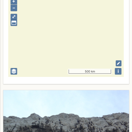
+
–
⤢
i
500 km