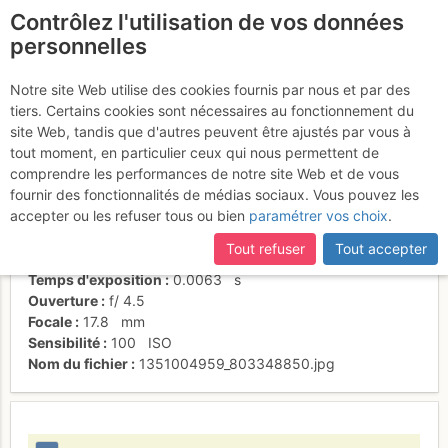
Contrôlez l'utilisation de vos données
fr
personnelles
L1
Notre site Web utilise des cookies fournis par nous et par des
tiers. Certains cookies sont nécessaires au fonctionnement du
site Web, tandis que d'autres peuvent être ajustés par vous à
tout moment, en particulier ceux qui nous permettent de
Activités
comprendre les performances de notre site Web et de vous
fournir des fonctionnalités de médias sociaux. Vous pouvez les
Date/heure
21 oct. 2012 10:56
accepter ou les refuser tous ou bien
paramétrer vos choix
.
Contributeur
Patrick Vuilleumier
Type d'image (licence)
individuel (CC by-nc-nd)
Tout refuser
Tout accepter
Nom de l'APN
SONY DSC-P10
Temps d'exposition
0.0063
s
Ouverture
f/
4.5
Focale
17.8
mm
Sensibilité
100
ISO
Nom du fichier
1351004959_803348850.jpg