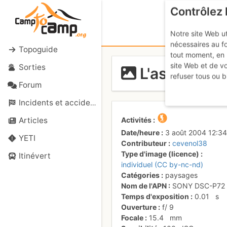
Contrôlez 
Notre site Web ut
nécessaires au f
Topoguide
tout moment, en 
site Web et de v
Sorties
L'ascension 
refuser tous ou b
Forum
Incidents et accidents
Activités
Articles
Date/heure
3 août 2004 12:34
YETI
Contributeur
cevenol38
Type d'image (licence)
Itinévert
individuel (CC by-nc-nd)
Catégories
paysages
Nom de l'APN
SONY DSC-P72
Temps d'exposition
0.01
s
Ouverture
f/
9
Focale
15.4
mm