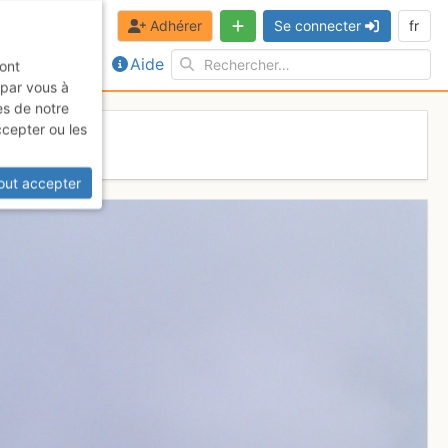
Adhérer
Se connecter
fr
Aide
sont
 par vous à
es de notre
ccepter ou les
out accepter