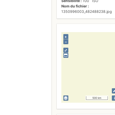
Sensibilité
100
ISO
Nom du fichier
1350996003_482488238.jpg
+
–
⤢
i
500 km