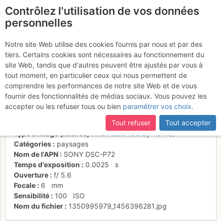
Contrôlez l'utilisation de vos données
fr
personnelles
Le ciel est franchement
Notre site Web utilise des cookies fournis par nous et par des
tiers. Certains cookies sont nécessaires au fonctionnement du
menaçant
site Web, tandis que d'autres peuvent être ajustés par vous à
tout moment, en particulier ceux qui nous permettent de
comprendre les performances de notre site Web et de vous
fournir des fonctionnalités de médias sociaux. Vous pouvez les
Activités
accepter ou les refuser tous ou bien
paramétrer vos choix
.
Date/heure
3 août 2004 12:32
Tout refuser
Tout accepter
Contributeur
cevenol38
Type d'image (licence)
individuel (CC by-nc-nd)
Catégories
paysages
Nom de l'APN
SONY DSC-P72
Temps d'exposition
0.0025
s
Ouverture
f/
5.6
Focale
6
mm
Sensibilité
100
ISO
Nom du fichier
1350995979_1456396281.jpg