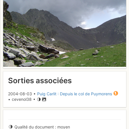
Sorties associées
2004-08-03 •
Puig Carlit : Depuis le col de Puymorens
• cevenol38 •
Qualité du document
moyen