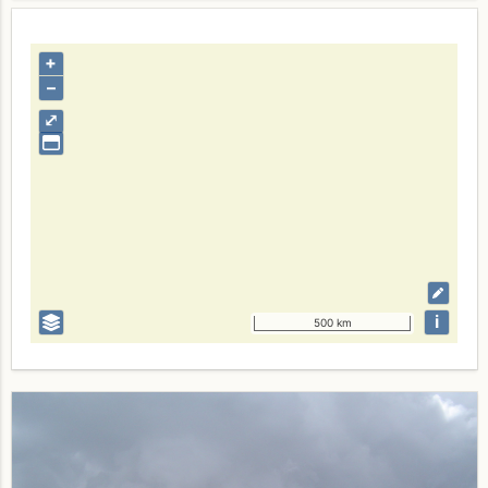
+
–
⤢
i
500 km