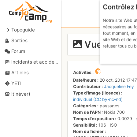
Contrôlez 
Notre site Web ut
nécessaires au f
Topoguide
tout moment, en 
site Web et de v
Sorties
Vue sur le 
refuser tous ou b
Forum
Incidents et accidents
Activités
Articles
Date/heure
20 oct. 2012 17:47
YETI
Contributeur
Jacqueline Fey
Type d'image (licence)
Itinévert
individuel (CC by-nc-nd)
Catégories
paysages
Nom de l'APN
Nokia 700
Temps d'exposition
0.0029
Sensibilité
106
ISO
Nom du fichier