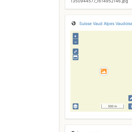
1350944577_1614952146.jpg
Suisse
Vaud
Alpes Vaudois
+
–
⤢
i
500 m