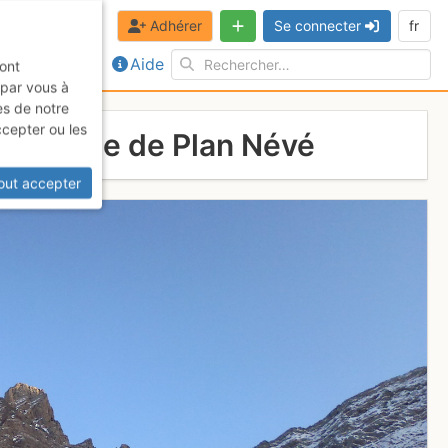
Adhérer
Se connecter
fr
Aide
sont
 par vous à
es de notre
ccepter ou les
la cabane de Plan Névé
out accepter