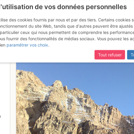
l'utilisation de vos données personnelles
ilise des cookies fournis par nous et par des tiers. Certains cookies 
onctionnement du site Web, tandis que d'autres peuvent être ajustés
particulier ceux qui nous permettent de comprendre les performanc
ous fournir des fonctionnalités de médias sociaux. Vous pouvez les a
depart de l'arête Vierge depuis 
ien
paramétrer vos choix
.
Tout refuser
T
s