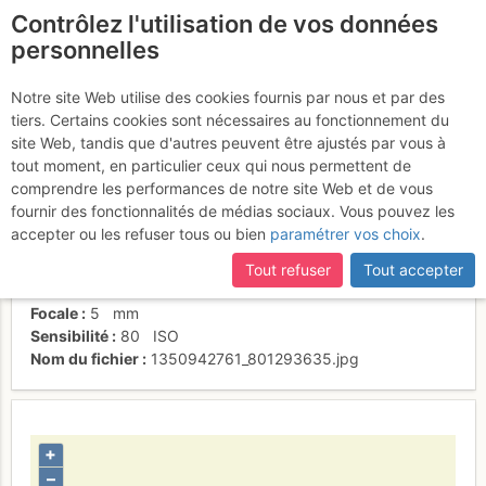
Contrôlez l'utilisation de vos données
fr
personnelles
Summit04
Notre site Web utilise des cookies fournis par nous et par des
tiers. Certains cookies sont nécessaires au fonctionnement du
site Web, tandis que d'autres peuvent être ajustés par vous à
tout moment, en particulier ceux qui nous permettent de
Date/heure
1 janv. 2012 00:00
comprendre les performances de notre site Web et de vous
Contributeur
Eliana
fournir des fonctionnalités de médias sociaux. Vous pouvez les
Type d'image (licence)
individuel (CC by-nc-nd)
accepter ou les refuser tous ou bien
paramétrer vos choix
.
Nom de l'APN
Canon IXUS 130
Temps d'exposition
0.005
s
Tout refuser
Tout accepter
Ouverture
f/
8
Focale
5
mm
Sensibilité
80
ISO
Nom du fichier
1350942761_801293635.jpg
+
–