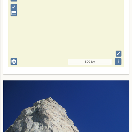
⤢
i
500 km