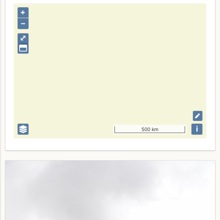
+
–
⤢
i
500 km