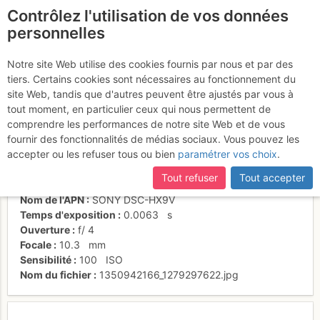
Contrôlez l'utilisation de vos données
fr
personnelles
Couleurs d'automne
Notre site Web utilise des cookies fournis par nous et par des
tiers. Certains cookies sont nécessaires au fonctionnement du
site Web, tandis que d'autres peuvent être ajustés par vous à
tout moment, en particulier ceux qui nous permettent de
Activités
comprendre les performances de notre site Web et de vous
fournir des fonctionnalités de médias sociaux. Vous pouvez les
Date/heure
21 oct. 2012 17:18
accepter ou les refuser tous ou bien
paramétrer vos choix
.
Contributeur
Stochastic
Type d'image (licence)
individuel (CC by-nc-nd)
Tout refuser
Tout accepter
Catégories
paysages
Nom de l'APN
SONY DSC-HX9V
Temps d'exposition
0.0063
s
Ouverture
f/
4
Focale
10.3
mm
Sensibilité
100
ISO
Nom du fichier
1350942166_1279297622.jpg