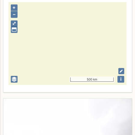
+
–
⤢
i
500 km