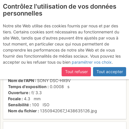
Contrôlez l'utilisation de vos données
fr
personnelles
Suite à une récente et importante mise à jour du site,
si
Passage mythique !
certaines pages ne sont plus accessibles, manquantes ou
Notre site Web utilise des cookies fournis par nous et par des
incomplètes, déconnectez-vous puis reconnectez-vous à votre
tiers. Certains cookies sont nécessaires au fonctionnement du
compte sur le site.
site Web, tandis que d'autres peuvent être ajustés par vous à
tout moment, en particulier ceux qui nous permettent de
Activités
comprendre les performances de notre site Web et de vous
fournir des fonctionnalités de médias sociaux. Vous pouvez les
Date/heure
21 oct. 2012 12:54
accepter ou les refuser tous ou bien
paramétrer vos choix
.
Contributeur
Stochastic
Type d'image (licence)
individuel (CC by-nc-nd)
Tout refuser
Tout accepter
Catégories
paysages
Nom de l'APN
SONY DSC-HX9V
Temps d'exposition
0.0008
s
Ouverture
f/
3.3
Focale
4.3
mm
Sensibilité
100
ISO
Nom du fichier
1350942067_1438635126.jpg