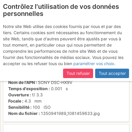
Contrôlez l'utilisation de vos données
fr
personnelles
Cannelures stoffer !
Notre site Web utilise des cookies fournis par nous et par des
tiers. Certains cookies sont nécessaires au fonctionnement du
site Web, tandis que d'autres peuvent être ajustés par vous à
tout moment, en particulier ceux qui nous permettent de
Activités
comprendre les performances de notre site Web et de vous
fournir des fonctionnalités de médias sociaux. Vous pouvez les
Date/heure
21 oct. 2012 12:48
accepter ou les refuser tous ou bien
paramétrer vos choix
.
Contributeur
Stochastic
Type d'image (licence)
individuel (CC by-nc-nd)
Tout refuser
Tout accepter
Catégories
paysages
Nom de l'APN
SONY DSC-HX9V
Temps d'exposition
0.001
s
Ouverture
f/
3.3
Focale
4.3
mm
Sensibilité
100
ISO
Nom du fichier
1350941989_1081459633.jpg