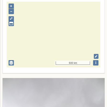
+
–
⤢
i
500 km