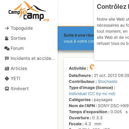
Contrôlez 
Notre site Web ut
nécessaires au f
Topoguide
tout moment, en 
Suite à une récente et importante 
site Web et de v
Sorties
Sur le bas d
vous à votre compte sur le site.
refuser tous ou b
Forum
Incidents et accidents
Activités
Articles
Date/heure
21 oct. 2012 09:3
YETI
Contributeur
Stochastic
Type d'image (licence)
Itinévert
individuel (CC by-nc-nd)
Catégories
paysages
Nom de l'APN
SONY DSC-HX9
Temps d'exposition
0.005
s
Ouverture
f/
3.3
Focale
4.3
mm