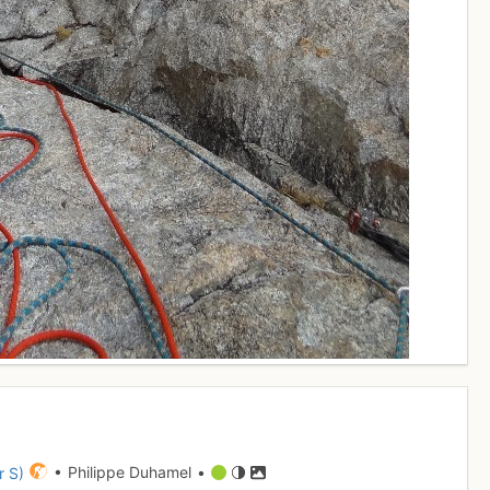
r S)
• Philippe Duhamel •