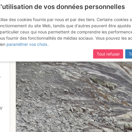
l'utilisation de vos données personnelles
ilise des cookies fournis par nous et par des tiers. Certains cookies 
onctionnement du site Web, tandis que d'autres peuvent être ajustés
particulier ceux qui nous permettent de comprendre les performanc
mise à jour du site,
si certaines pages ne sont plus accessibles, m
ous fournir des fonctionnalités de médias sociaux. Vous pouvez les a
u grand dièdre de la Madier, apr
ien
paramétrer vos choix
.
Tout refuser
T
9
V