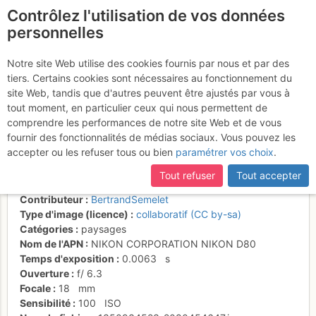
Contrôlez l'utilisation de vos données
fr
personnelles
Suite à une récente et importante mise à jour du site,
si
Alpage de Schalb et
certaines pages ne sont plus accessibles, manquantes ou
Notre site Web utilise des cookies fournis par nous et par des
incomplètes, déconnectez-vous puis reconnectez-vous à votre
tiers. Certains cookies sont nécessaires au fonctionnement du
vallon latéral d'Augstbord,
compte sur le site.
site Web, tandis que d'autres peuvent être ajustés par vous à
vallée de Zermatt
tout moment, en particulier ceux qui nous permettent de
comprendre les performances de notre site Web et de vous
fournir des fonctionnalités de médias sociaux. Vous pouvez les
accepter ou les refuser tous ou bien
paramétrer vos choix
.
Activités
Tout refuser
Tout accepter
Date/heure
21 oct. 2012 12:36
Contributeur
BertrandSemelet
Type d'image (licence)
collaboratif (CC by-sa)
Catégories
paysages
Nom de l'APN
NIKON CORPORATION NIKON D80
Temps d'exposition
0.0063
s
Ouverture
f/
6.3
Focale
18
mm
Sensibilité
100
ISO