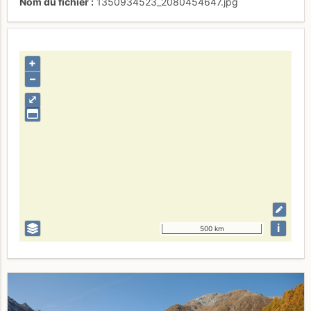
Nom du fichier
1350934523_2080454647.jpg
+
–
⤢
i
500 km