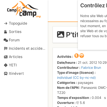
Contrôlez 
Notre site Web ut
nécessaires au f
Topoguide
tout moment, en 
site Web et de v
Sorties
P'tit jeune
refuser tous ou b
Forum
Incidents et accidents
Activités
Articles
Date/heure
21 oct. 2012 10:29
YETI
Contributeur
Fabrice Brun
Type d'image (licence)
Itinévert
individuel (CC by-nc-nd)
Catégories
paysages
Nom de l'APN
Panasonic DMC
TZ20
Temps d'exposition
0.004
s
Ouverture
f/
5.6