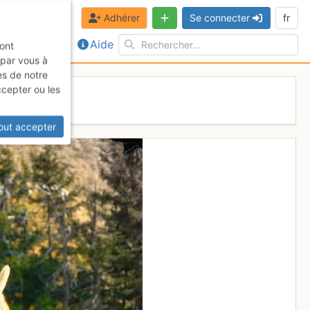
Adhérer
Se connecter
fr
Aide
sont
 par vous à
es de notre
ccepter ou les
out accepter