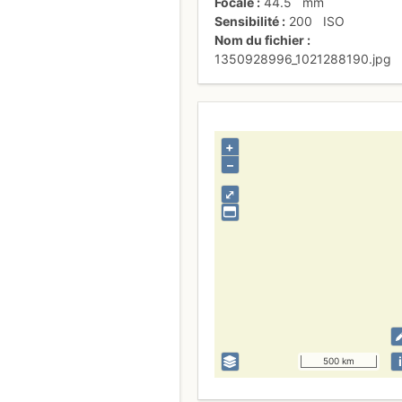
Focale
44.5
mm
Sensibilité
200
ISO
Nom du fichier
1350928996_1021288190.jpg
+
–
⤢
i
500 km