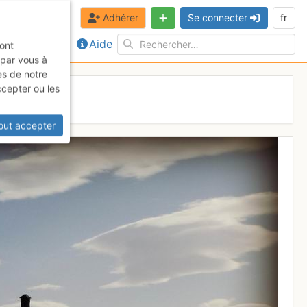
Adhérer
Se connecter
fr
Aide
sont
 par vous à
es de notre
ccepter ou les
out accepter