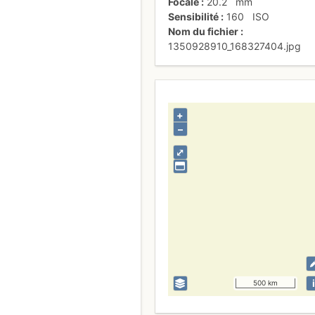
Focale
20.2
mm
Sensibilité
160
ISO
Nom du fichier
1350928910_168327404.jpg
+
–
⤢
i
500 km