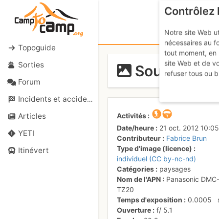
Contrôlez 
Notre site Web ut
nécessaires au f
Topoguide
tout moment, en 
site Web et de v
Sorties
Sous Dine
refuser tous ou b
Forum
Incidents et accidents
Activités
Articles
Date/heure
21 oct. 2012 10:05
YETI
Contributeur
Fabrice Brun
Type d'image (licence)
Itinévert
individuel (CC by-nc-nd)
Catégories
paysages
Nom de l'APN
Panasonic DMC
TZ20
Temps d'exposition
0.0005
Ouverture
f/
5.1