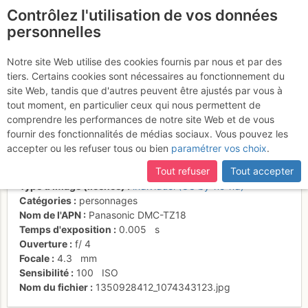
Contrôlez l'utilisation de vos données
fr
personnelles
Schalb - Törben : Une
Notre site Web utilise des cookies fournis par nous et par des
tiers. Certains cookies sont nécessaires au fonctionnement du
partie de la tribu
site Web, tandis que d'autres peuvent être ajustés par vous à
tout moment, en particulier ceux qui nous permettent de
comprendre les performances de notre site Web et de vous
fournir des fonctionnalités de médias sociaux. Vous pouvez les
Activités
accepter ou les refuser tous ou bien
paramétrer vos choix
.
Date/heure
21 oct. 2012 10:16
Tout refuser
Tout accepter
Contributeur
Nouille74
Type d'image (licence)
individuel (CC by-nc-nd)
Catégories
personnages
Nom de l'APN
Panasonic DMC-TZ18
Temps d'exposition
0.005
s
Ouverture
f/
4
Focale
4.3
mm
Sensibilité
100
ISO
Nom du fichier
1350928412_1074343123.jpg