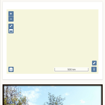
+
–
⤢
i
500 km