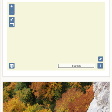
+
–
⤢
i
500 km