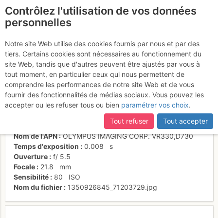
Contrôlez l'utilisation de vos données
fr
personnelles
Suite à une récente et importante mise à jour du site,
si
Sortie de L5 (Absolue)
certaines pages ne sont plus accessibles, manquantes ou
Notre site Web utilise des cookies fournis par nous et par des
incomplètes, déconnectez-vous puis reconnectez-vous à votre
tiers. Certains cookies sont nécessaires au fonctionnement du
compte sur le site.
site Web, tandis que d'autres peuvent être ajustés par vous à
tout moment, en particulier ceux qui nous permettent de
Activités
comprendre les performances de notre site Web et de vous
fournir des fonctionnalités de médias sociaux. Vous pouvez les
Date/heure
21 oct. 2012 13:46
accepter ou les refuser tous ou bien
paramétrer vos choix
.
Contributeur
MichelG
Type d'image (licence)
individuel (CC by-nc-nd)
Tout refuser
Tout accepter
Catégories
action
Nom de l'APN
OLYMPUS IMAGING CORP. VR330,D730
Temps d'exposition
0.008
s
Ouverture
f/
5.5
Focale
21.8
mm
Sensibilité
80
ISO
Nom du fichier
1350926845_71203729.jpg