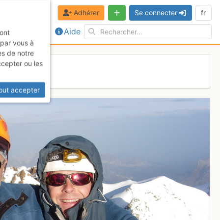
Adhérer
Se connecter
fr
Aide
sont
 par vous à
es de notre
ccepter ou les
out accepter