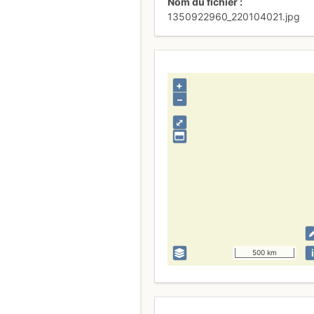
Nom du fichier
1350922960_220104021.jpg
+
–
⤢
i
500 km