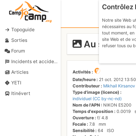
Contrôlez 
Notre site Web ut
nécessaires au f
Topoguide
tout moment, en 
site Web et de v
Sorties
Au sommet
refuser tous ou b
Forum
Incidents et accidents
Activités
Articles
Date/heure
21 oct. 2012 13:50
YETI
Contributeur
Mikhail Kirsanov
Type d'image (licence)
Itinévert
individuel (CC by-nc-nd)
Nom de l'APN
NIKON E5200
Temps d'exposition
0.0019
Ouverture
f/
4.8
Focale
7.8
mm
Sensibilité
64
ISO