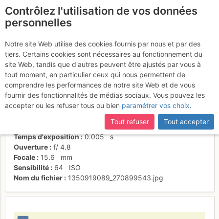
Contrôlez l'utilisation de vos données
fr
personnelles
Même pas un regard !
Notre site Web utilise des cookies fournis par nous et par des
tiers. Certains cookies sont nécessaires au fonctionnement du
site Web, tandis que d'autres peuvent être ajustés par vous à
tout moment, en particulier ceux qui nous permettent de
Activités
comprendre les performances de notre site Web et de vous
fournir des fonctionnalités de médias sociaux. Vous pouvez les
Date/heure
22 oct. 2012 13:44
accepter ou les refuser tous ou bien
paramétrer vos choix
.
Contributeur
le_boulet
Type d'image (licence)
individuel (CC by-nc-nd)
Tout refuser
Tout accepter
Nom de l'APN
OLYMPUS IMAGING CORP. FE115,X715
Temps d'exposition
0.005
s
Ouverture
f/
4.8
Focale
15.6
mm
Sensibilité
64
ISO
Nom du fichier
1350919089_270899543.jpg