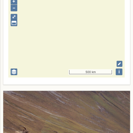
+
–
⤢
i
500 km