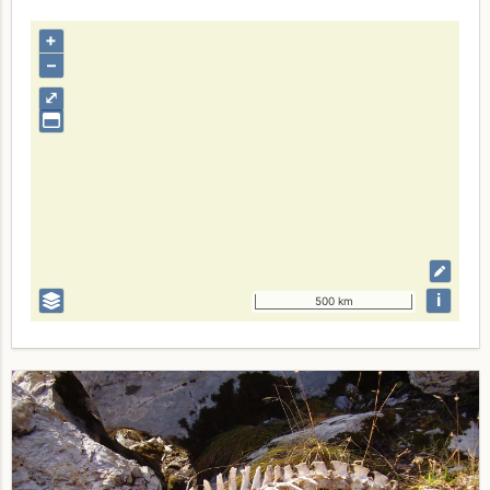
+
–
⤢
i
500 km