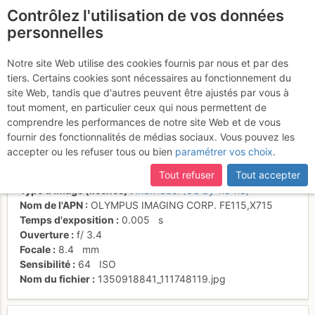
Contrôlez l'utilisation de vos données
fr
personnelles
Du coté de la Suisse :
Notre site Web utilise des cookies fournis par nous et par des
tiers. Certains cookies sont nécessaires au fonctionnement du
terrain dangereux ?
site Web, tandis que d'autres peuvent être ajustés par vous à
tout moment, en particulier ceux qui nous permettent de
comprendre les performances de notre site Web et de vous
fournir des fonctionnalités de médias sociaux. Vous pouvez les
Activités
accepter ou les refuser tous ou bien
paramétrer vos choix
.
Date/heure
22 oct. 2012 12:22
Tout refuser
Tout accepter
Contributeur
le_boulet
Type d'image (licence)
individuel (CC by-nc-nd)
Nom de l'APN
OLYMPUS IMAGING CORP. FE115,X715
Temps d'exposition
0.005
s
Ouverture
f/
3.4
Focale
8.4
mm
Sensibilité
64
ISO
Nom du fichier
1350918841_111748119.jpg