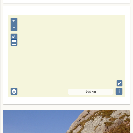
+
–
⤢
i
500 km