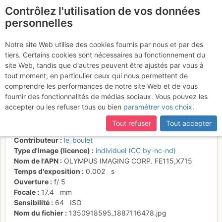
Contrôlez l'utilisation de vos données
fr
personnelles
Bouquentin dans le Saix
Notre site Web utilise des cookies fournis par nous et par des
tiers. Certains cookies sont nécessaires au fonctionnement du
Rouquin ... si, si , cherchez
site Web, tandis que d'autres peuvent être ajustés par vous à
bien !
tout moment, en particulier ceux qui nous permettent de
comprendre les performances de notre site Web et de vous
fournir des fonctionnalités de médias sociaux. Vous pouvez les
accepter ou les refuser tous ou bien
paramétrer vos choix
.
Activités
Tout refuser
Tout accepter
Date/heure
22 oct. 2012 10:30
Contributeur
le_boulet
Type d'image (licence)
individuel (CC by-nc-nd)
Nom de l'APN
OLYMPUS IMAGING CORP. FE115,X715
Temps d'exposition
0.002
s
Ouverture
f/
5
Focale
17.4
mm
Sensibilité
64
ISO
Nom du fichier
1350918595_1887116478.jpg