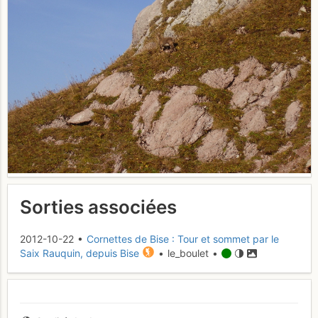
Sorties associées
2012-10-22 •
Cornettes de Bise : Tour et sommet par le
Saix Rauquin, depuis Bise
• le_boulet •