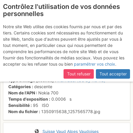
Contrôlez l'utilisation de vos données
fr
personnelles
Descente du couloir W
Notre site Web utilise des cookies fournis par nous et par des
tiers. Certains cookies sont nécessaires au fonctionnement du
sous le col des chamois
site Web, tandis que d'autres peuvent être ajustés par vous à
tout moment, en particulier ceux qui nous permettent de
comprendre les performances de notre site Web et de vous
fournir des fonctionnalités de médias sociaux. Vous pouvez les
Activités
accepter ou les refuser tous ou bien
paramétrer vos choix
.
Date/heure
20 oct. 2012 15:54
Tout refuser
Tout accepter
Contributeur
Jacqueline Fey
Type d'image (licence)
individuel (CC by-nc-nd)
Catégories
descente
Nom de l'APN
Nokia 700
Temps d'exposition
0.0006
s
Sensibilité
95
ISO
Nom du fichier
1350915638_1257565778.jpg
Suisse
Vaud
Alpes Vaudoises