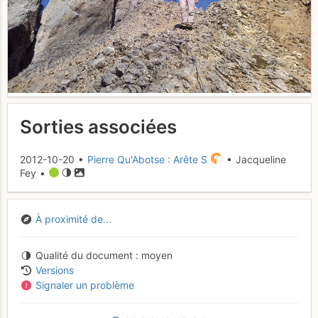
Sorties associées
2012-10-20 •
Pierre Qu'Abotse : Arête S
• Jacqueline
Fey •
À proximité de...
Qualité du document
moyen
Versions
Signaler un problème