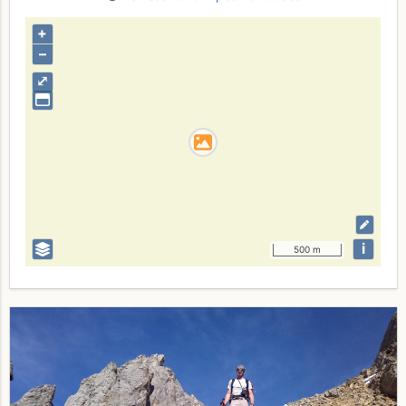
+
–
⤢
i
500 m