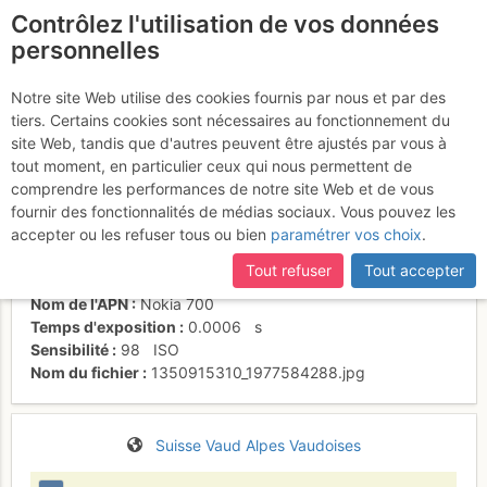
Contrôlez l'utilisation de vos données
fr
personnelles
... au soleil
Notre site Web utilise des cookies fournis par nous et par des
tiers. Certains cookies sont nécessaires au fonctionnement du
site Web, tandis que d'autres peuvent être ajustés par vous à
tout moment, en particulier ceux qui nous permettent de
Activités
comprendre les performances de notre site Web et de vous
fournir des fonctionnalités de médias sociaux. Vous pouvez les
Date/heure
20 oct. 2012 13:09
accepter ou les refuser tous ou bien
paramétrer vos choix
.
Contributeur
Jacqueline Fey
Type d'image (licence)
individuel (CC by-nc-nd)
Tout refuser
Tout accepter
Catégories
montée
Nom de l'APN
Nokia 700
Temps d'exposition
0.0006
s
Sensibilité
98
ISO
Nom du fichier
1350915310_1977584288.jpg
Suisse
Vaud
Alpes Vaudoises