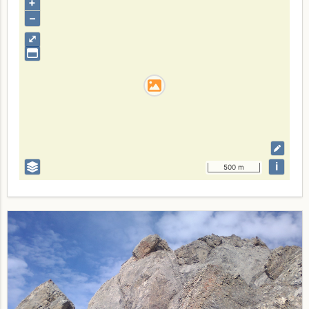
+
–
⤢
i
500 m