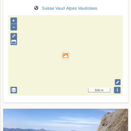
Suisse
Vaud
Alpes Vaudoises
+
–
⤢
i
500 m