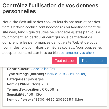
Contrôlez l'utilisation de vos données
fr
personnelles
Vue sur l'arête W de
Notre site Web utilise des cookies fournis par nous et par des
tiers. Certains cookies sont nécessaires au fonctionnement du
Pierre qu'Abotse et la
site Web, tandis que d'autres peuvent être ajustés par vous à
plaine
tout moment, en particulier ceux qui nous permettent de
comprendre les performances de notre site Web et de vous
fournir des fonctionnalités de médias sociaux. Vous pouvez les
accepter ou les refuser tous ou bien
paramétrer vos choix
.
Activités
Tout refuser
Tout accepter
Date/heure
20 oct. 2012 13:09
Contributeur
Jacqueline Fey
Type d'image (licence)
individuel (CC by-nc-nd)
Catégories
paysages
Nom de l'APN
Nokia 700
Temps d'exposition
0.0006
s
Sensibilité
106
ISO
Nom du fichier
1350914652_2096035418.jpg