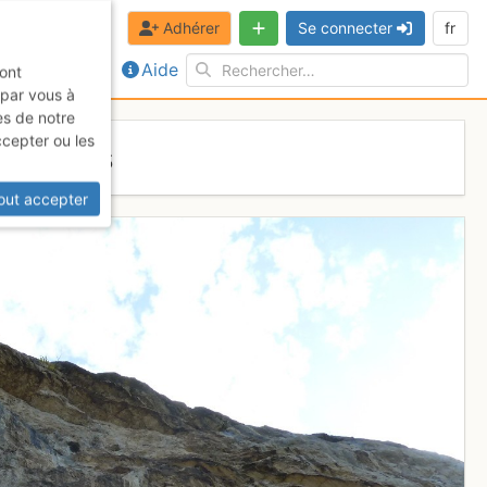
Adhérer
Se connecter
fr
Aide
sont
 par vous à
es de notre
ccepter ou les
ranches
out accepter