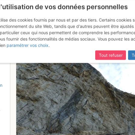
l'utilisation de vos données personnelles
ilise des cookies fournis par nous et par des tiers. Certains cookies 
onctionnement du site Web, tandis que d'autres peuvent être ajustés
particulier ceux qui nous permettent de comprendre les performanc
ous fournir des fonctionnalités de médias sociaux. Vous pouvez les a
t commode sur gouttes d'eau f
ien
paramétrer vos choix
.
Tout refuser
T
on
-