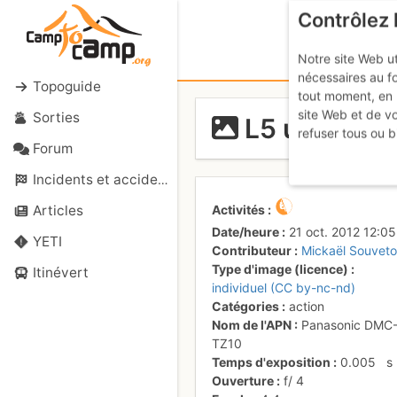
Contrôlez 
Notre site Web ut
nécessaires au f
Topoguide
tout moment, en 
site Web et de v
Sorties
L5 un dépar
refuser tous ou b
Forum
Incidents et accidents
Activités
Articles
Date/heure
21 oct. 2012 12:05
YETI
Contributeur
Mickaël Souvet
Type d'image (licence)
Itinévert
individuel (CC by-nc-nd)
Catégories
action
Nom de l'APN
Panasonic DMC
TZ10
Temps d'exposition
0.005
s
Ouverture
f/
4