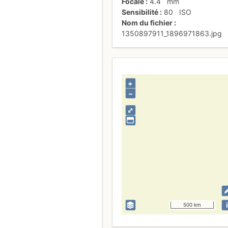
Focale
4.4
mm
Sensibilité
80
ISO
Nom du fichier
1350897911_1896971863.jpg
+
–
⤢
i
500 km