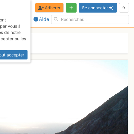
Adhérer
Se connecter
fr
Aide
sont
 par vous à
es de notre
ccepter ou les
out accepter