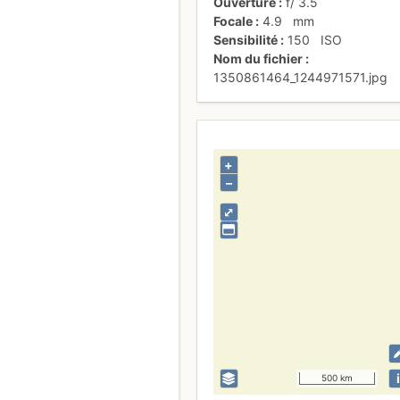
Ouverture
f/
3.5
Focale
4.9
mm
Sensibilité
150
ISO
Nom du fichier
1350861464_1244971571.jpg
+
–
⤢
i
500 km