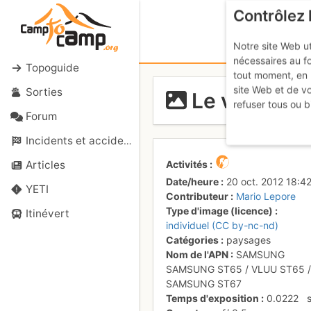
Contrôlez 
Notre site Web ut
nécessaires au f
Topoguide
tout moment, en 
site Web et de v
Sorties
Le vallon q
refuser tous ou b
Forum
Incidents et accidents
Activités
Articles
Date/heure
20 oct. 2012 18:4
YETI
Contributeur
Mario Lepore
Type d'image (licence)
Itinévert
individuel (CC by-nc-nd)
Catégories
paysages
Nom de l'APN
SAMSUNG
SAMSUNG ST65 / VLUU ST65 /
SAMSUNG ST67
Temps d'exposition
0.0222