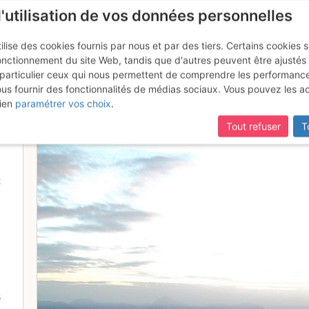
l'utilisation de vos données personnelles
ilise des cookies fournis par nous et par des tiers. Certains cookies 
onctionnement du site Web, tandis que d'autres peuvent être ajustés
particulier ceux qui nous permettent de comprendre les performanc
ous fournir des fonctionnalités de médias sociaux. Vous pouvez les a
ui mène au col de Fornet
ien
paramétrer vos choix
.
Tout refuser
T
2
s