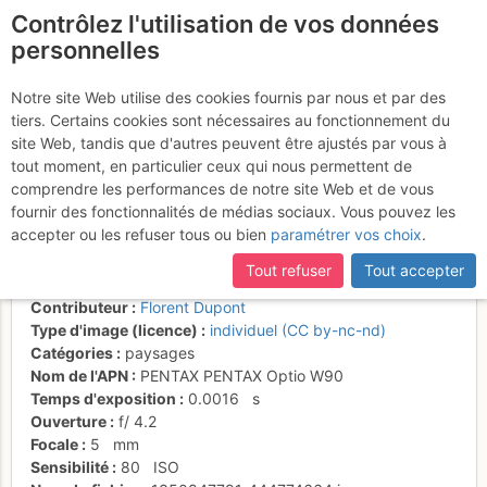
Contrôlez l'utilisation de vos données
fr
personnelles
Dans le couloir N du Col
Notre site Web utilise des cookies fournis par nous et par des
tiers. Certains cookies sont nécessaires au fonctionnement du
du Glacier Noir, vue sur les
site Web, tandis que d'autres peuvent être ajustés par vous à
Ecrins et le Coolidge.
tout moment, en particulier ceux qui nous permettent de
comprendre les performances de notre site Web et de vous
fournir des fonctionnalités de médias sociaux. Vous pouvez les
accepter ou les refuser tous ou bien
paramétrer vos choix
.
Activités
Tout refuser
Tout accepter
Date/heure
16 oct. 2012 10:16
Contributeur
Florent Dupont
Type d'image (licence)
individuel (CC by-nc-nd)
Catégories
paysages
Nom de l'APN
PENTAX PENTAX Optio W90
Temps d'exposition
0.0016
s
Ouverture
f/
4.2
Focale
5
mm
Sensibilité
80
ISO