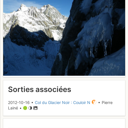
Sorties associées
2012-10-16 •
Col du Glacier Noir : Couloir N
• Pierre
Lainé •