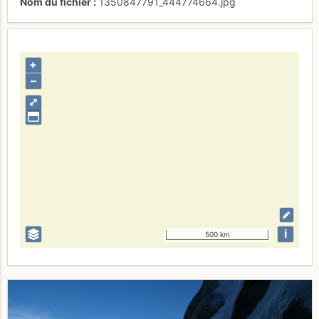
Nom du fichier
1350847791_444774664.jpg
+
–
⤢
i
500 km