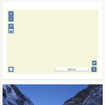
+
–
⤢
i
500 km