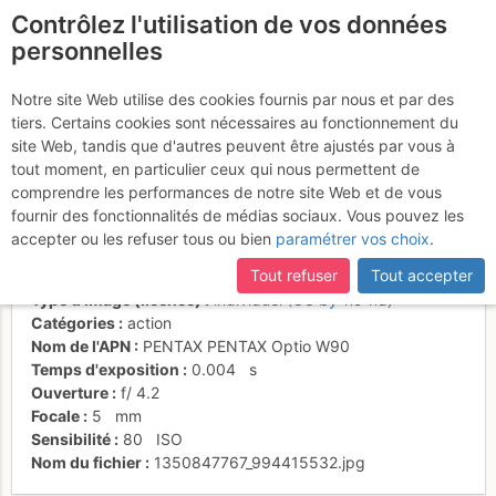
Contrôlez l'utilisation de vos données
fr
personnelles
Dans le couloir N du Col
Notre site Web utilise des cookies fournis par nous et par des
tiers. Certains cookies sont nécessaires au fonctionnement du
du Glacier Noir.
site Web, tandis que d'autres peuvent être ajustés par vous à
tout moment, en particulier ceux qui nous permettent de
comprendre les performances de notre site Web et de vous
fournir des fonctionnalités de médias sociaux. Vous pouvez les
Activités
accepter ou les refuser tous ou bien
paramétrer vos choix
.
Date/heure
16 oct. 2012 10:15
Tout refuser
Tout accepter
Contributeur
Florent Dupont
Type d'image (licence)
individuel (CC by-nc-nd)
Catégories
action
Nom de l'APN
PENTAX PENTAX Optio W90
Temps d'exposition
0.004
s
Ouverture
f/
4.2
Focale
5
mm
Sensibilité
80
ISO
Nom du fichier
1350847767_994415532.jpg