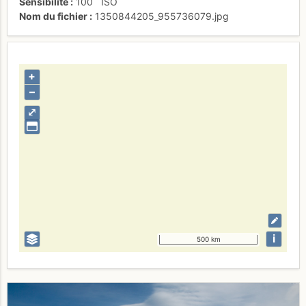
Sensibilité
100
ISO
Nom du fichier
1350844205_955736079.jpg
+
–
⤢
i
500 km