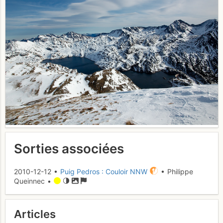
Sorties associées
2010-12-12 •
Puig Pedros : Couloir NNW
• Philippe
Queinnec •
Articles