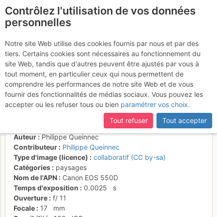
Contrôlez l'utilisation de vos données
fr
personnelles
Estany de Lanós i el
Notre site Web utilise des cookies fournis par nous et par des
tiers. Certains cookies sont nécessaires au fonctionnement du
Carlit des de vora el puig
site Web, tandis que d'autres peuvent être ajustés par vous à
de la Coma d'Or
tout moment, en particulier ceux qui nous permettent de
comprendre les performances de notre site Web et de vous
fournir des fonctionnalités de médias sociaux. Vous pouvez les
accepter ou les refuser tous ou bien
paramétrer vos choix
.
Activités
Tout refuser
Tout accepter
Date/heure
12 déc. 2010 11:56
Auteur
Philippe Queinnec
Contributeur
Philippe Queinnec
Type d'image (licence)
collaboratif (CC by-sa)
Catégories
paysages
Nom de l'APN
Canon EOS 550D
Temps d'exposition
0.0025
s
Ouverture
f/
11
Focale
17
mm