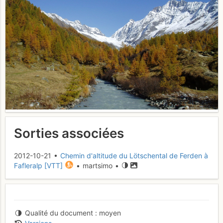
Sorties associées
2012-10-21 •
Chemin d'altitude du Lötschental de Ferden à
Fafleralp [VTT]
• martsimo •
Qualité du document
moyen