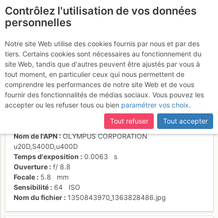
Contrôlez l'utilisation de vos données
fr
personnelles
Gletscherstafel
Notre site Web utilise des cookies fournis par nous et par des
tiers. Certains cookies sont nécessaires au fonctionnement du
site Web, tandis que d'autres peuvent être ajustés par vous à
tout moment, en particulier ceux qui nous permettent de
Activités
comprendre les performances de notre site Web et de vous
fournir des fonctionnalités de médias sociaux. Vous pouvez les
Date/heure
30 nov. 1999 00:00
accepter ou les refuser tous ou bien
paramétrer vos choix
.
Contributeur
martsimo
Type d'image (licence)
individuel (CC by-nc-nd)
Tout refuser
Tout accepter
Catégories
paysages
Nom de l'APN
OLYMPUS CORPORATION
u20D,S400D,u400D
Temps d'exposition
0.0063
s
Ouverture
f/
8.8
Focale
5.8
mm
Sensibilité
64
ISO
Nom du fichier
1350843970_1363828486.jpg