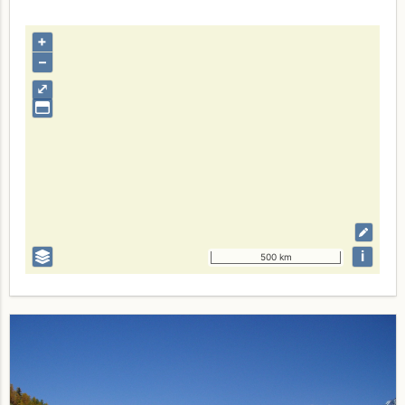
+
–
⤢
i
500 km