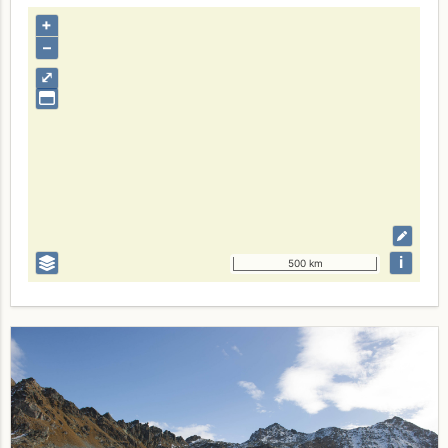
+
–
⤢
i
500 km