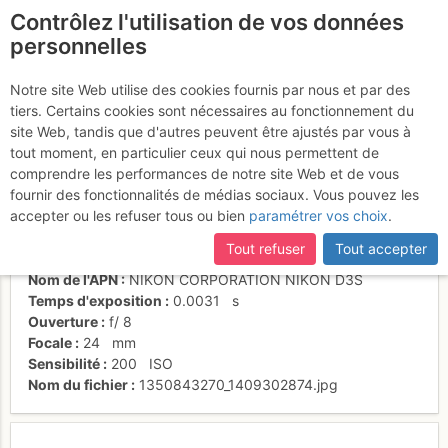
Contrôlez l'utilisation de vos données
fr
personnelles
Le lac des Vaux
Notre site Web utilise des cookies fournis par nous et par des
tiers. Certains cookies sont nécessaires au fonctionnement du
site Web, tandis que d'autres peuvent être ajustés par vous à
tout moment, en particulier ceux qui nous permettent de
Activités
comprendre les performances de notre site Web et de vous
fournir des fonctionnalités de médias sociaux. Vous pouvez les
Date/heure
21 oct. 2012 13:37
accepter ou les refuser tous ou bien
paramétrer vos choix
.
Contributeur
Danièle Amos
Type d'image (licence)
individuel (CC by-nc-nd)
Tout refuser
Tout accepter
Catégories
paysages
Nom de l'APN
NIKON CORPORATION NIKON D3S
Temps d'exposition
0.0031
s
Ouverture
f/
8
Focale
24
mm
Sensibilité
200
ISO
Nom du fichier
1350843270_1409302874.jpg