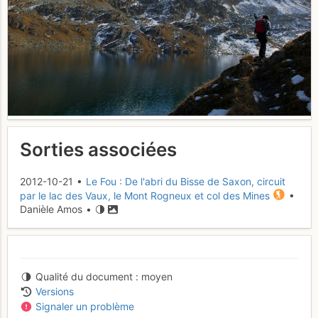
Sorties associées
2012-10-21 •
Le Fou : De l'abri du Bisse de Saxon, circuit
par le lac des Vaux, le Mont Rogneux et col des Mines
•
Danièle Amos •
Qualité du document
moyen
Versions
Signaler un problème