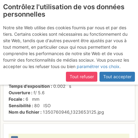
Contrôlez l'utilisation de vos données
fr
personnelles
Descente du sommet
Notre site Web utilise des cookies fournis par nous et par des
tiers. Certains cookies sont nécessaires au fonctionnement du
site Web, tandis que d'autres peuvent être ajustés par vous à
tout moment, en particulier ceux qui nous permettent de
Activités
comprendre les performances de notre site Web et de vous
fournir des fonctionnalités de médias sociaux. Vous pouvez les
Date/heure
20 oct. 2012 13:15
accepter ou les refuser tous ou bien
paramétrer vos choix
.
Contributeur
Joel Klay
Type d'image (licence)
individuel (CC by-nc-nd)
Tout refuser
Tout accepter
Nom de l'APN
Canon PowerShot S90
Temps d'exposition
0.002
s
Ouverture
f/
5.6
Focale
6
mm
Sensibilité
80
ISO
Nom du fichier
1350760946_1323653125.jpg