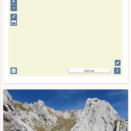
+
–
⤢
i
500 km