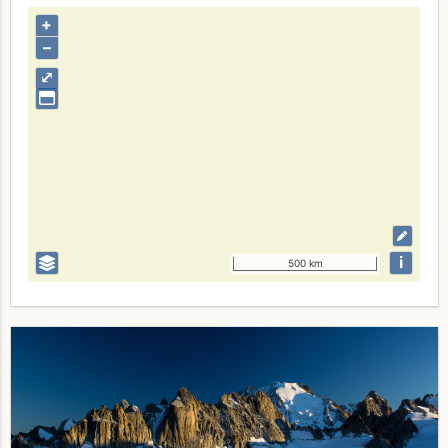
+
–
⤢
i
500 km