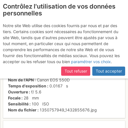
Contrôlez l'utilisation de vos données
fr
personnelles
Suite à une récente et importante mise à jour du site,
si
Couché de soleil sur
certaines pages ne sont plus accessibles, manquantes ou
Notre site Web utilise des cookies fournis par nous et par des
incomplètes, déconnectez-vous puis reconnectez-vous à votre
tiers. Certains cookies sont nécessaires au fonctionnement du
fond d'Aiguille Dorés
compte sur le site.
site Web, tandis que d'autres peuvent être ajustés par vous à
tout moment, en particulier ceux qui nous permettent de
comprendre les performances de notre site Web et de vous
fournir des fonctionnalités de médias sociaux. Vous pouvez les
Date/heure
27 août 2012 20:06
accepter ou les refuser tous ou bien
paramétrer vos choix
.
Contributeur
touf-touf
Type d'image (licence)
collaboratif (CC by-sa)
Tout refuser
Tout accepter
Catégories
personnages
,
paysages
Nom de l'APN
Canon EOS 550D
Temps d'exposition
0.0167
s
Ouverture
f/
5.6
Focale
28
mm
Sensibilité
100
ISO
Nom du fichier
1350757949_1432855676.jpg