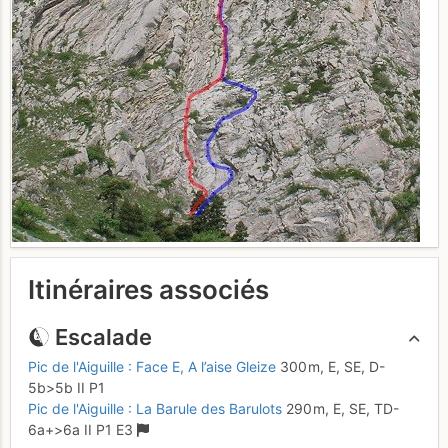
Itinéraires associés
Escalade
Pic de l'Aiguille : Face E, A l’aise Gleize
300 m,
E, SE,
D-
5b
>5b
II
P1
Pic de l'Aiguille : La Barule des Barulots
290 m,
E, SE,
TD-
6a+
>6a
II
P1
E3