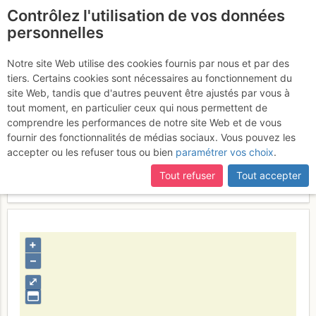
Contrôlez l'utilisation de vos données
fr
personnelles
Tracés approximatifs
Notre site Web utilise des cookies fournis par nous et par des
tiers. Certains cookies sont nécessaires au fonctionnement du
site Web, tandis que d'autres peuvent être ajustés par vous à
tout moment, en particulier ceux qui nous permettent de
Activités
comprendre les performances de notre site Web et de vous
fournir des fonctionnalités de médias sociaux. Vous pouvez les
Contributeur
Thomas C
accepter ou les refuser tous ou bien
paramétrer vos choix
.
Type d'image (licence)
collaboratif (CC by-sa)
Catégories
détail
Tout refuser
Tout accepter
Nom du fichier
1350752508_1737901358.jpg
+
–
⤢