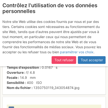
Contrôlez l'utilisation de vos données
fr
personnelles
Patrick au relais de L1
Notre site Web utilise des cookies fournis par nous et par des
tiers. Certains cookies sont nécessaires au fonctionnement du
site Web, tandis que d'autres peuvent être ajustés par vous à
tout moment, en particulier ceux qui nous permettent de
Activités
comprendre les performances de notre site Web et de vous
fournir des fonctionnalités de médias sociaux. Vous pouvez les
Date/heure
20 oct. 2012 10:18
accepter ou les refuser tous ou bien
paramétrer vos choix
.
Contributeur
sandrine-tetard
Type d'image (licence)
individuel (CC by-nc-nd)
Tout refuser
Tout accepter
Nom de l'APN
NIKON COOLPIX L20
Temps d'exposition
0.0167
s
Ouverture
f/
4.8
Focale
14.9
mm
Sensibilité
400
ISO
Nom du fichier
1350750119_343054874.jpg