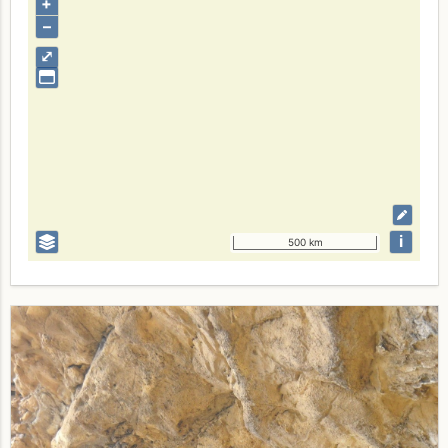
+
–
⤢
i
500 km