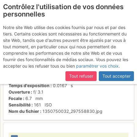
Contrôlez l'utilisation de vos données
fr
personnelles
Patrick dans L1 cool
Notre site Web utilise des cookies fournis par nous et par des
tiers. Certains cookies sont nécessaires au fonctionnement du
site Web, tandis que d'autres peuvent être ajustés par vous à
tout moment, en particulier ceux qui nous permettent de
Activités
comprendre les performances de notre site Web et de vous
fournir des fonctionnalités de médias sociaux. Vous pouvez les
Date/heure
20 oct. 2012 10:13
accepter ou les refuser tous ou bien
paramétrer vos choix
.
Contributeur
sandrine-tetard
Type d'image (licence)
individuel (CC by-nc-nd)
Tout refuser
Tout accepter
Nom de l'APN
NIKON COOLPIX L20
Temps d'exposition
0.0167
s
Ouverture
f/
3.1
Focale
6.7
mm
Sensibilité
161
ISO
Nom du fichier
1350750032_297558830.jpg