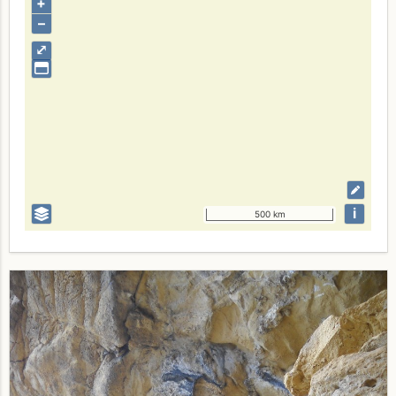
+
–
⤢
i
500 km