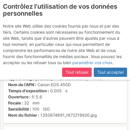
Contrôlez l'utilisation de vos données
fr
personnelles
Vallée d'accès au
Notre site Web utilise des cookies fournis par nous et par des
tiers. Certains cookies sont nécessaires au fonctionnement du
Chumpe (Cordillera
site Web, tandis que d'autres peuvent être ajustés par vous à
Vilcanota)
tout moment, en particulier ceux qui nous permettent de
comprendre les performances de notre site Web et de vous
fournir des fonctionnalités de médias sociaux. Vous pouvez les
accepter ou les refuser tous ou bien
paramétrer vos choix
.
Date/heure
6 août 2011 16:50
Tout refuser
Tout accepter
Contributeur
Pierre Lainé
Type d'image (licence)
individuel (CC by-nc-nd)
Nom de l'APN
Canon EOS 450D
Temps d'exposition
0.005
s
Ouverture
f/
5.6
Focale
32
mm
Sensibilité
100
ISO
Nom du fichier
1350674691_1672219920.jpg