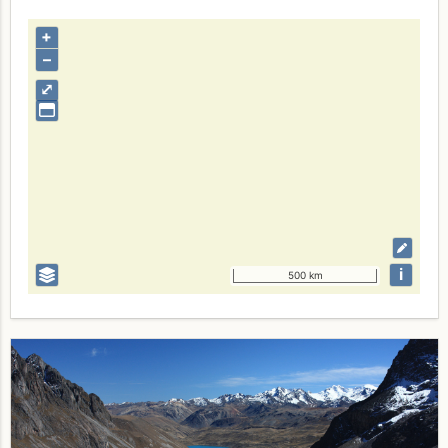
+
–
⤢
i
500 km