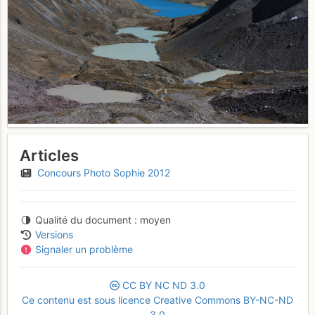
Articles
Concours Photo Sophie 2012
Qualité du document
moyen
Versions
Signaler un problème
CC
BY
NC
ND
3.0
Ce contenu est sous licence Creative Commons BY-NC-ND
3.0