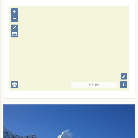
+
–
⤢
i
500 km