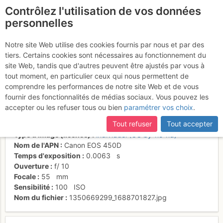
Contrôlez l'utilisation de vos données
fr
personnelles
Suite à une récente et importante mise à jour du site,
si
Surprise du matin,
certaines pages ne sont plus accessibles, manquantes ou
Notre site Web utilise des cookies fournis par nous et par des
incomplètes, déconnectez-vous puis reconnectez-vous à votre
tiers. Certains cookies sont nécessaires au fonctionnement du
l'Alpamayo se découvre
compte sur le site.
site Web, tandis que d'autres peuvent être ajustés par vous à
tout moment, en particulier ceux qui nous permettent de
comprendre les performances de notre site Web et de vous
fournir des fonctionnalités de médias sociaux. Vous pouvez les
Activités
accepter ou les refuser tous ou bien
paramétrer vos choix
.
Date/heure
23 mars 2011 14:26
Tout refuser
Tout accepter
Contributeur
Pierre Lainé
Type d'image (licence)
individuel (CC by-nc-nd)
Nom de l'APN
Canon EOS 450D
Temps d'exposition
0.0063
s
Ouverture
f/
10
Focale
55
mm
Sensibilité
100
ISO
Nom du fichier
1350669299_1688701827.jpg