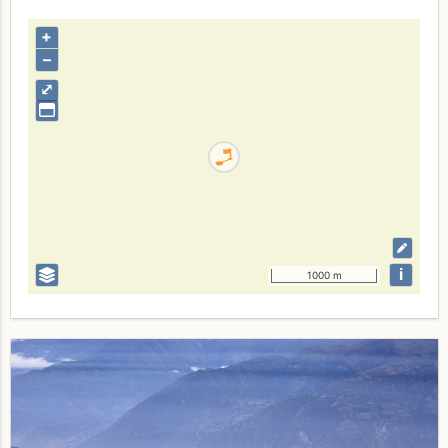
+
–
⤢
i
1000 m