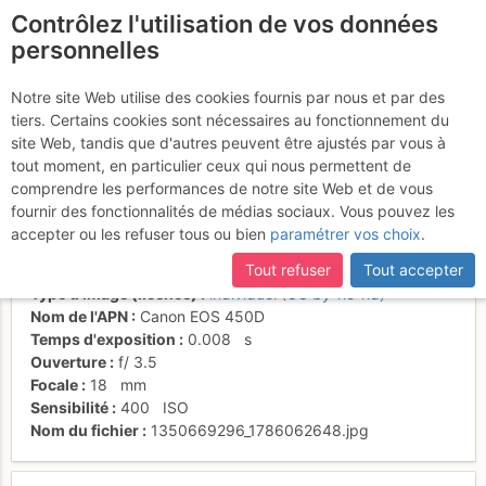
Contrôlez l'utilisation de vos données
fr
personnelles
Vue sur le plateau de
Notre site Web utilise des cookies fournis par nous et par des
tiers. Certains cookies sont nécessaires au fonctionnement du
Hualcayan
site Web, tandis que d'autres peuvent être ajustés par vous à
tout moment, en particulier ceux qui nous permettent de
comprendre les performances de notre site Web et de vous
fournir des fonctionnalités de médias sociaux. Vous pouvez les
Activités
accepter ou les refuser tous ou bien
paramétrer vos choix
.
Date/heure
20 mars 2011 14:08
Tout refuser
Tout accepter
Contributeur
Pierre Lainé
Type d'image (licence)
individuel (CC by-nc-nd)
Nom de l'APN
Canon EOS 450D
Temps d'exposition
0.008
s
Ouverture
f/
3.5
Focale
18
mm
Sensibilité
400
ISO
Nom du fichier
1350669296_1786062648.jpg