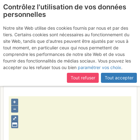
Contrôlez l'utilisation de vos données
fr
personnelles
Sommet du Weissmies
Notre site Web utilise des cookies fournis par nous et par des
tiers. Certains cookies sont nécessaires au fonctionnement du
site Web, tandis que d'autres peuvent être ajustés par vous à
tout moment, en particulier ceux qui nous permettent de
Activités
comprendre les performances de notre site Web et de vous
fournir des fonctionnalités de médias sociaux. Vous pouvez les
Contributeur
rush3
accepter ou les refuser tous ou bien
paramétrer vos choix
.
Type d'image (licence)
individuel (CC by-nc-nd)
Nom du fichier
1350665087_1723097600.jpg
Tout refuser
Tout accepter
+
–
⤢