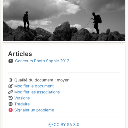
Articles
Concours Photo Sophie 2012
Qualité du document
moyen
Modifier le document
Modifier les associations
Versions
Traduire
Signaler un problème
CC
BY
SA
3.0