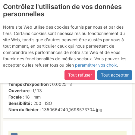
Contrôlez l'utilisation de vos données
fr
personnelles
Dompteur de corde au
Notre site Web utilise des cookies fournis par nous et par des
tiers. Certains cookies sont nécessaires au fonctionnement du
Gerbier
site Web, tandis que d'autres peuvent être ajustés par vous à
tout moment, en particulier ceux qui nous permettent de
comprendre les performances de notre site Web et de vous
fournir des fonctionnalités de médias sociaux. Vous pouvez les
Date/heure
8 mai 2008 13:42
accepter ou les refuser tous ou bien
paramétrer vos choix
.
Contributeur
guilian
Type d'image (licence)
collaboratif (CC by-sa)
Tout refuser
Tout accepter
Nom de l'APN
Canon EOS 1000D
Temps d'exposition
0.0025
s
Ouverture
f/
13
Focale
18
mm
Sensibilité
200
ISO
Nom du fichier
1350664240_1698573704.jpg