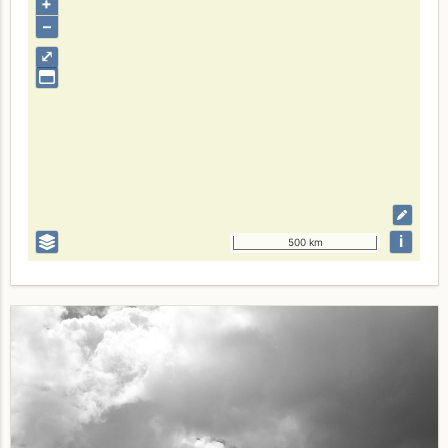
+
–
⤢
i
500 km