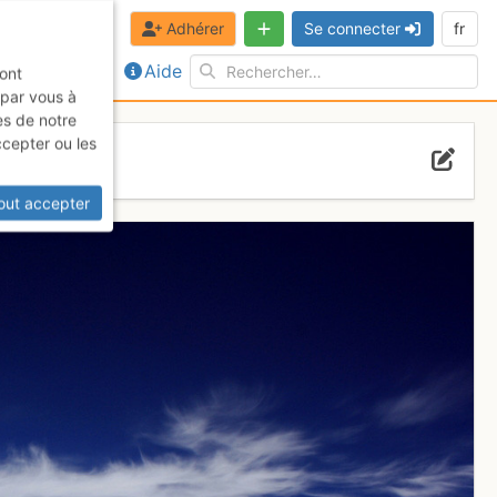
Adhérer
Se connecter
fr
Aide
sont
 par vous à
es de notre
ccepter ou les
out accepter