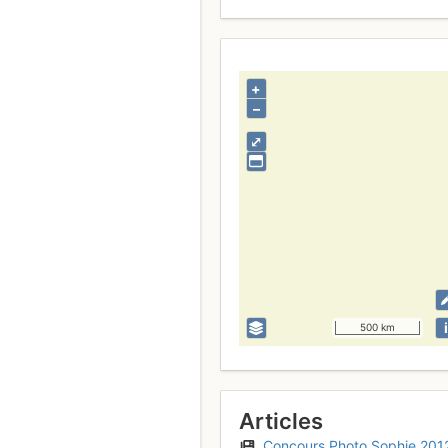
+
–
⤢
i
500 km
Articles
Concours Photo Sophie 201