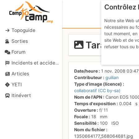
Contrôlez 
Notre site Web ut
nécessaires au f
Topoguide
tout moment, en 
site Web et de v
Sorties
Tarana Qui 
refuser tous ou b
Forum
Incidents et accidents
Date/heure
1 nov. 2008 03:47
Articles
Contributeur
guilian
Type d'image (licence)
YETI
collaboratif (CC by-sa)
Itinévert
Nom de l'APN
Canon EOS 100
Temps d'exposition
0.004
s
Ouverture
f/
11
Focale
18
mm
Sensibilité
100
ISO
Nom du fichier
1350664177_568064681.jpg