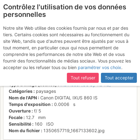
Contrôlez l'utilisation de vos données
fr
personnelles
Col de Portetta(2350m)
Notre site Web utilise des cookies fournis par nous et par des
tiers. Certains cookies sont nécessaires au fonctionnement du
en vue
site Web, tandis que d'autres peuvent être ajustés par vous à
tout moment, en particulier ceux qui nous permettent de
comprendre les performances de notre site Web et de vous
fournir des fonctionnalités de médias sociaux. Vous pouvez les
Activités
accepter ou les refuser tous ou bien
paramétrer vos choix
.
Date/heure
18 oct. 2012 12:22
Tout refuser
Tout accepter
Contributeur
Maria Goran
Type d'image (licence)
individuel (CC by-nc-nd)
Catégories
paysages
Nom de l'APN
Canon DIGITAL IXUS 860 IS
Temps d'exposition
0.0006
s
Ouverture
f/
5
Focale
12.7
mm
Sensibilité
160
ISO
Nom du fichier
1350657719_1667133602.jpg