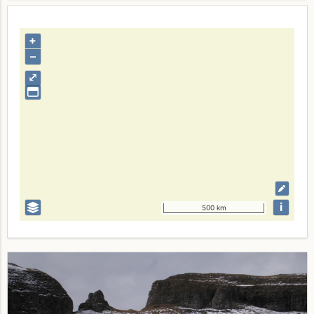
+
–
⤢
i
500 km