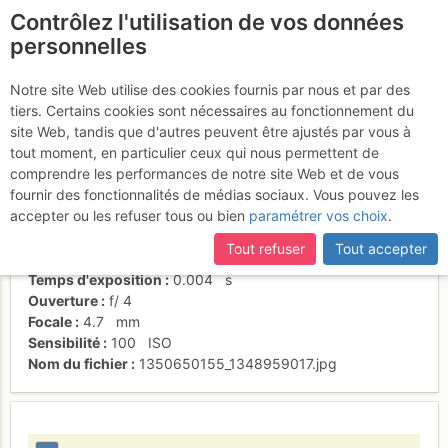
Contrôlez l'utilisation de vos données
fr
personnelles
Dièdre Farreny
Notre site Web utilise des cookies fournis par nous et par des
tiers. Certains cookies sont nécessaires au fonctionnement du
site Web, tandis que d'autres peuvent être ajustés par vous à
tout moment, en particulier ceux qui nous permettent de
Activités
comprendre les performances de notre site Web et de vous
fournir des fonctionnalités de médias sociaux. Vous pouvez les
Date/heure
13 nov. 2012 14:30
accepter ou les refuser tous ou bien
paramétrer vos choix
.
Contributeur
caf de tarbes
Type d'image (licence)
individuel (CC by-nc-nd)
Tout refuser
Tout accepter
Nom de l'APN
Panasonic DMC-TZ18
Temps d'exposition
0.004
s
Ouverture
f/
4
Focale
4.7
mm
Sensibilité
100
ISO
Nom du fichier
1350650155_1348959017.jpg