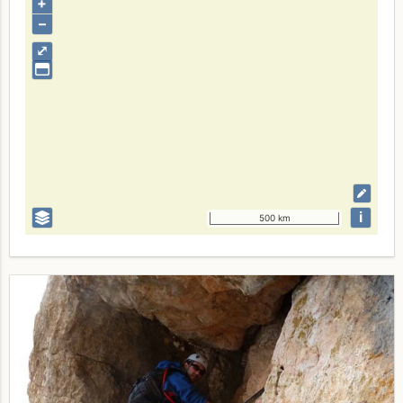
+
–
⤢
i
500 km