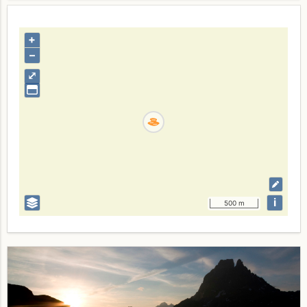
+
–
⤢
i
500 m