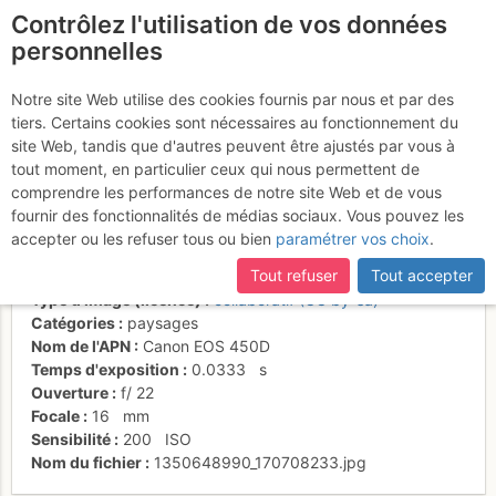
Contrôlez l'utilisation de vos données
fr
personnelles
Suite à une récente et importante mise à jour du site,
si
Fin de bivouac, pic du
certaines pages ne sont plus accessibles, manquantes ou
Notre site Web utilise des cookies fournis par nous et par des
incomplètes, déconnectez-vous puis reconnectez-vous à votre
tiers. Certains cookies sont nécessaires au fonctionnement du
midi d'ossau depuis le lac
compte sur le site.
site Web, tandis que d'autres peuvent être ajustés par vous à
du Miey
tout moment, en particulier ceux qui nous permettent de
comprendre les performances de notre site Web et de vous
fournir des fonctionnalités de médias sociaux. Vous pouvez les
accepter ou les refuser tous ou bien
paramétrer vos choix
.
Date/heure
26 juin 2010 05:56
Tout refuser
Tout accepter
Contributeur
jpanv
Type d'image (licence)
collaboratif (CC by-sa)
Catégories
paysages
Nom de l'APN
Canon EOS 450D
Temps d'exposition
0.0333
s
Ouverture
f/
22
Focale
16
mm
Sensibilité
200
ISO
Nom du fichier
1350648990_170708233.jpg