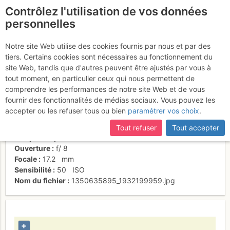
Contrôlez l'utilisation de vos données
fr
personnelles
Pigne d'Arolla
Notre site Web utilise des cookies fournis par nous et par des
tiers. Certains cookies sont nécessaires au fonctionnement du
site Web, tandis que d'autres peuvent être ajustés par vous à
tout moment, en particulier ceux qui nous permettent de
Date/heure
9 avr. 2011 08:14
comprendre les performances de notre site Web et de vous
Contributeur
randoloop
fournir des fonctionnalités de médias sociaux. Vous pouvez les
Type d'image (licence)
individuel (CC by-nc-nd)
accepter ou les refuser tous ou bien
paramétrer vos choix
.
Catégories
paysages
Nom de l'APN
KONICA MINOLTA DiMAGE Z5
Tout refuser
Tout accepter
Temps d'exposition
0.0025
s
Ouverture
f/
8
Focale
17.2
mm
Sensibilité
50
ISO
Nom du fichier
1350635895_1932199959.jpg
+