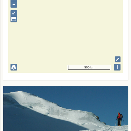
–
⤢
i
500 km