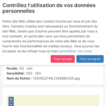
Contrôlez l'utilisation de vos données
fr
personnelles
Lavu del'Oriente
Notre site Web utilise des cookies fournis par nous et par des
tiers. Certains cookies sont nécessaires au fonctionnement du
site Web, tandis que d'autres peuvent être ajustés par vous à
tout moment, en particulier ceux qui nous permettent de
Date/heure
5 août 2012 13:29
comprendre les performances de notre site Web et de vous
Contributeur
campdedrôles
fournir des fonctionnalités de médias sociaux. Vous pouvez les
Type d'image (licence)
individuel (CC by-nc-nd)
accepter ou les refuser tous ou bien
paramétrer vos choix
.
Nom de l'APN
NIKON CORPORATION NIKON D90
Temps d'exposition
0.0003
s
Tout refuser
Tout accepter
Ouverture
f/
5
Focale
50
mm
Sensibilité
250
ISO
Nom du fichier
1350622149_1336880325.jpg
+
–