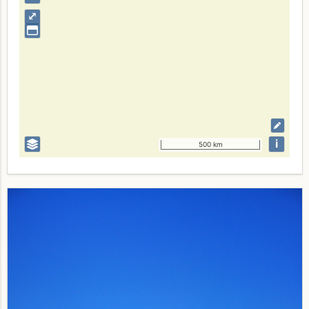
⤢
i
500 km